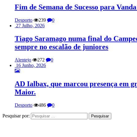
Fim de Semana de Sucesso para Vanda
Desporto
239
0
27 Julho, 2026
Tiago Saramago numa final do Campeona
sempre no escalão de juniores
Alentejo
272
0
16 Junho, 2026
AD Ialbax, que marcou presença em gr
Maior.
Desporto
486
0
Pesquisar por: