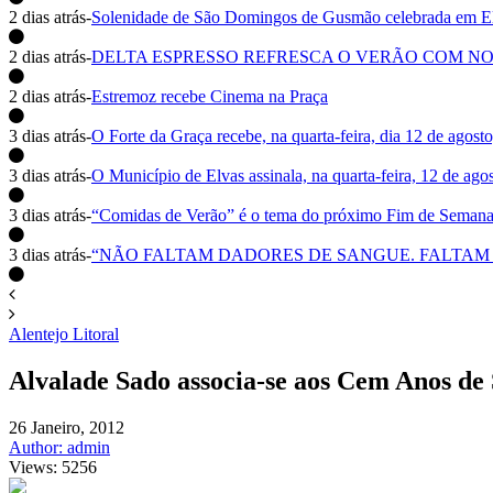
2 dias atrás
-
Solenidade de São Domingos de Gusmão celebrada em E
2 dias atrás
-
DELTA ESPRESSO REFRESCA O VERÃO COM NO
2 dias atrás
-
Estremoz recebe Cinema na Praça
3 dias atrás
-
O Forte da Graça recebe, na quarta-feira, dia 12 de agosto
3 dias atrás
-
O Município de Elvas assinala, na quarta-feira, 12 de ag
3 dias atrás
-
“Comidas de Verão” é o tema do próximo Fim de Seman
3 dias atrás
-
“NÃO FALTAM DADORES DE SANGUE. FALTAM C
Alentejo Litoral
Alvalade Sado associa-se aos Cem Anos de
26 Janeiro, 2012
Author: admin
Views: 5256